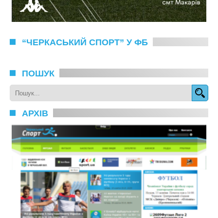
“ЧЕРКАСЬКИЙ СПОРТ” У ФБ
ПОШУК
АРХІВ