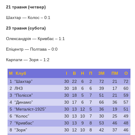
21 травня (четвер)
Шахтар — Колос – 0:1
23 травня (субота)
Олександрія — Кривбас – 1:1
Епіцентр — Полтава – 0:0
Карпати — Зоря – 1:2
М
Клуб
І
В
Н
П
ЗМ
ПМ
О
1
“Шахтар”
30
22
6
2
72
21
72
2
ЛНЗ
30
18
6
6
39
17
60
3
“Полісся”
30
18
5
7
51
21
59
4
“Динамо”
30
17
6
7
66
36
57
5
“Металіст-1925”
30
13
12
5
36
19
51
6
“Колос”
30
13
10
7
30
25
49
7
“Кривбас”
30
13
9
8
53
46
48
8
“Зоря”
30
12
10
8
42
37
46