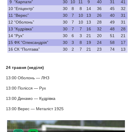
9
“Карпати”
30
10
11
9
40
31
41
10
“Епіцентр”
30
8
8
14
36
45
32
11
“Верес”
30
7
10
13
26
40
31
12
“Оболонь”
30
7
10
13
28
49
31
13
“Кудрівка”
30
7
7
16
32
48
28
14
“Рух”
30
6
3
21
20
51
21
15
ФК “Олександрія”
30
3
8
19
24
58
17
16
СК “Полтава”
30
2
7
21
23
74
13
24 травня (неділя)
13:00 Оболонь — ЛНЗ
13:00 Полісся — Рух
13:00 Динамо — Кудрівка
13:00 Верес — Металіст 1925