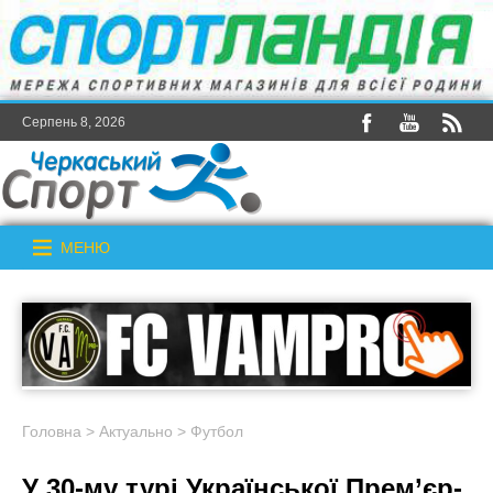
Серпень 8, 2026
МЕНЮ
Головна
>
Актуально
>
Футбол
У 30-му турі Української Прем’єр-