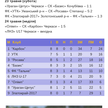
23 травня (субота
)
«Ураган-Цетус» Черкаси – СК «Базис» Кочубіївка – 1:1
ФК «УТК» Уманський р-н – СК «Росава» Степанці – 5:2
ФК «Златокрай-2017» Золотоніський р-н – ФК «Тальне» – 1:3
24 травня (неділя)
«Олімп» – СК «Карбон» Черкаси – 1:5
«ЛНЗ» U17 Черкаси – вихідна
М
Клуб
І
В
Н
П
ЗМ
ПМ
О
1
“Карбон”
8
8
0
0
34
7
24
2
УТК
7
5
1
1
20
9
16
3
“Росава”
8
5
1
2
27
18
16
4
“Базис”
8
3
3
2
15
16
12
5
ФК “Тальне”
8
3
1
4
13
11
10
6
ЛНЗ U-17
7
3
0
4
21
20
9
7
“Олімп”
8
1
3
4
17
33
6
8
“Ураган-Цетус”
8
1
2
5
11
22
5
9
Златокрай-2017
8
0
1
7
7
29
1