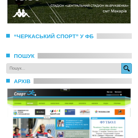
“ЧЕРКАСЬКИЙ СПОРТ” У ФБ
ПОШУК
АРХІВ