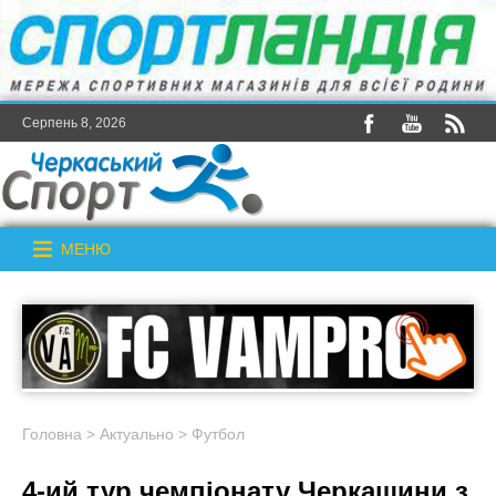
Серпень 8, 2026
МЕНЮ
Головна
>
Актуально
>
Футбол
4-ий тур чемпіонату Черкащини з