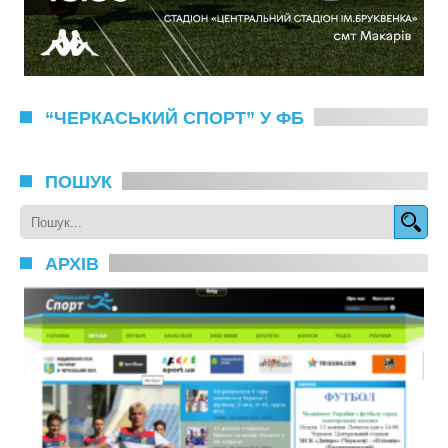
“ЧЕРКАСЬКИЙ СПОРТ” У ФБ
ПОШУК
АРХІВ