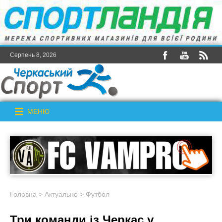
Серпень 8, 2026
МЕНЮ
Головна
>
Актуально
>
Футбол
Три команди із Черкас у