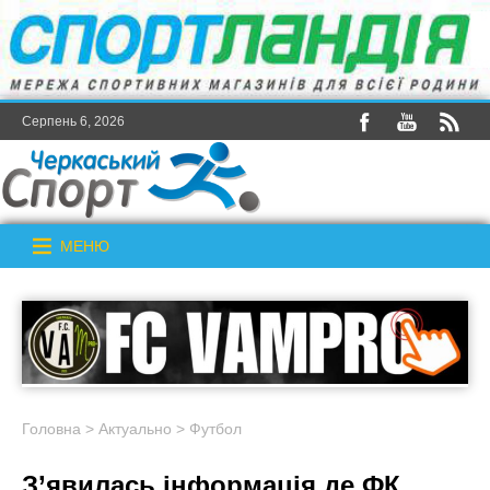
Серпень 6, 2026
МЕНЮ
Головна
>
Актуально
>
Футбол
З’явилась інформація де ФК