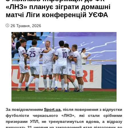
«ЛНЗ» планує зіграти домашні
матчі Ліги конференцій УЄФА
26 Травня, 2026
За повідомленням
Sport.ua
, після повернення з відпустки
футболісти
черкаського
«ЛНЗ
», які стали срібними
призерами УПЛ, не тренуватимуться вдома, а відразу
вирушать 21 червня на закордонний етап підготовки до