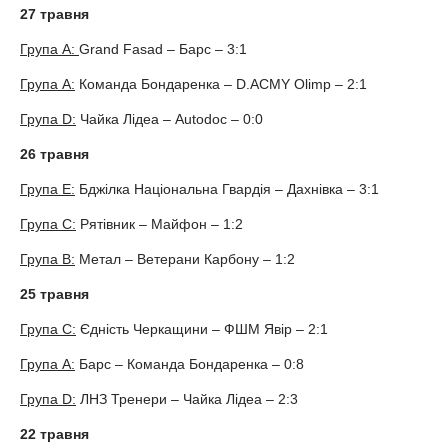
27 травня
Група А:
Grand Fasad – Барс – 3:1
Група А:
Команда Бондаренка – D.ACMY Olimp – 2:1
Група
D
:
Чайка Лідеа – Autodoc – 0:0
26 травня
Група E:
Бджілка Національна Гвардія – Дахнівка – 3:1
Група С:
Рятівник – Майфон – 1:2
Група
B
:
Метал – Ветерани Карбону – 1:2
25
травня
Група C:
Єдність Черкащини – ФШМ Явір – 2:1
Група А:
Барс – Команда Бондаренка – 0:8
Група D:
ЛНЗ Тренери – Чайка Лідеа – 2:3
22 травня