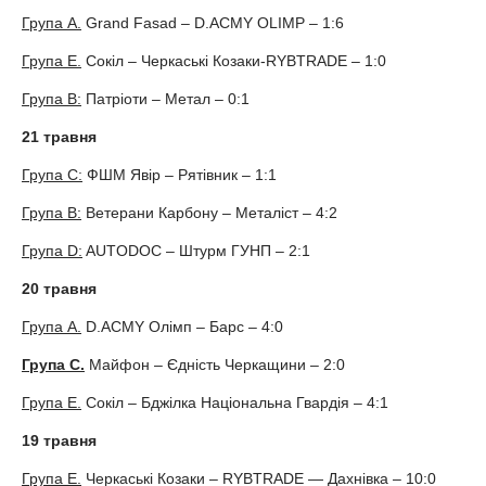
Група А.
Grand Fasad – D.ACMY OLIMP – 1:6
Група E.
Сокіл – Черкаські Козаки-RYBTRADE – 1:0
Група B:
Патріоти – Метал – 0:1
21 травня
Група C:
ФШМ Явір – Рятівник – 1:1
Група B:
Ветерани Карбону – Металіст – 4:2
Група D:
AUTODOC – Штурм ГУНП – 2:1
20 травня
Група А.
D.ACMY Олімп – Барс – 4:0
Група C
.
Майфон – Єдність Черкащини – 2:0
Група E.
Сокіл – Бджілка Національна Гвардія – 4:1
19 травня
Група E.
Черкаські Козаки – RYBTRADE — Дахнівка – 10:0