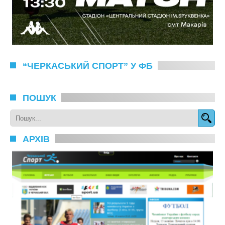
“ЧЕРКАСЬКИЙ СПОРТ” У ФБ
ПОШУК
АРХІВ