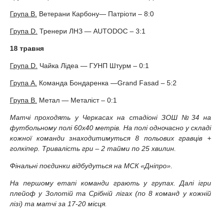
Група B.
Ветерани Карбону— Патріоти – 8:0
Група D.
Тренери ЛНЗ — AUTODOC – 3:1
18 травня
Група D.
Чайка Лідеа — ГУНП Штурм – 0:1
Група А.
Команда Бондаренка —Grand Fasad – 5:2
Група B.
Метал — Металіст – 0:1
Матчі проходять у Черкасах на стадіоні ЗОШ №34 на
футбольному полі 60х40 метрів. На полі одночасно у складі
кожної команди знаходитимуться 8 польових гравців +
голкіпер. Тривалість гри – 2 тайми по 25 хвилин.
Фінальні поєдинки відбудуться на МСК «Дніпро».
На першому етапі команди грають у групах. Далі ігри
плейоф у Золотій та Срібній лігах (по 8 команд у кожній
лізі) та матчі за 17-20 місця.