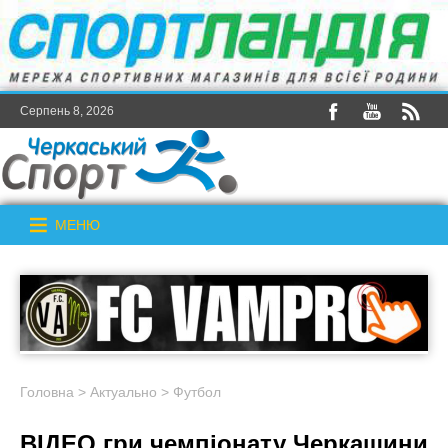
Серпень 8, 2026
МЕНЮ
Головна
>
Актуально
>
Футбол
ВІДЕО гри чемпіонату Черкащини