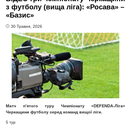
з футболу (вища ліга): «Росава» –
«Базис»
30 Травня, 2026
Матч п’ятого туру Чемпіонату «DEFENDA-Ліга»
Черкащини футболу серед команд вищої ліги.
5 тур