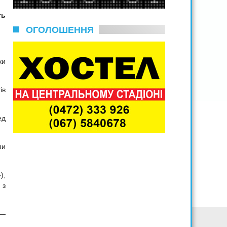
ть
ОГОЛОШЕННЯ
ки
ів
ед
пи
),
 з
 —