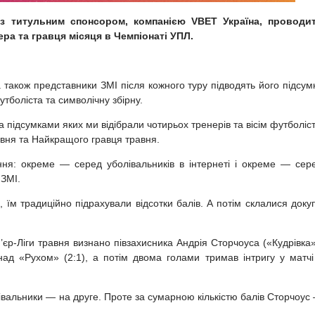
 із титульним спонсором, компанією VBET Україна, проводи
ра та гравця місяця в Чемпіонаті УПЛ.
також представники ЗМІ після кожного туру підводять його підсум
боліста та символічну збірну.
за підсумками яких ми відібрали чотирьох тренерів та вісім футболіст
вня та Найкращого гравця травня.
ння: окреме — серед уболівальників в інтернеті і окреме — сер
 ЗМІ.
їм традиційно підрахували відсотки балів. А потім склалися доку
р-Ліги травня визнано півзахисника Андрія Сторчоуса («Кудрівка»
ад «Рухом» (2:1), а потім двома голами тримав інтригу у матчі
івальники — на друге. Проте за сумарною кількістю балів Сторчоус