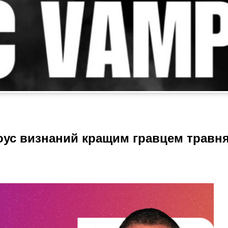
оус визнаний кращим гравцем травн