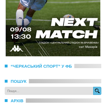
“ЧЕРКАСЬКИЙ СПОРТ” У ФБ
ПОШУК
АРХІВ