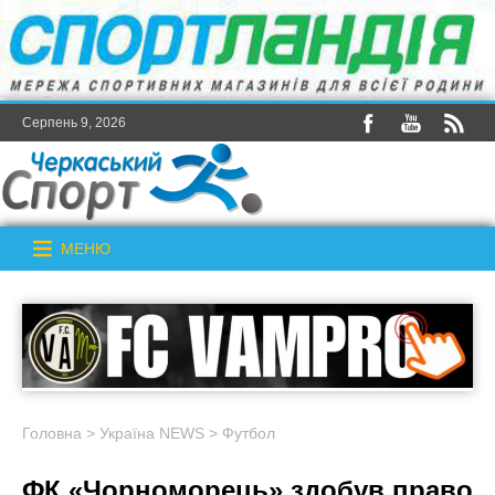
Серпень 9, 2026
МЕНЮ
Головна
>
Україна NEWS
>
Футбол
ФК «Чорноморець» здобув право