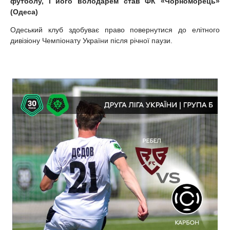
футболу, і його володарем став ФК «Чорноморець»
(Одеса)
Одеський клуб здобуває право повернутися до елітного
дивізіону Чемпіонату України після річної паузи.