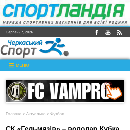
Серпень 7, 2026
МЕНЮ
Головна
>
Актуально
>
Футбол
СК «Гельмязів» – володар Кубка