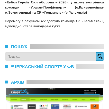
«Кубок Героїв Сил оборони – 2026», у якому зустрілися
команди «Ураган-Профіспорт» (с.Кривоносівка-
м.Золотоноша) та СК «Гельмязів» (с.Гельмязів)
Перемогу з рахунком 4:2 здобула команда СК «Гельмязів» і,
відповідно, стала володарем кубка.
ПОШУК
“ЧЕРКАСЬКИЙ СПОРТ” У ФБ
АРХІВ