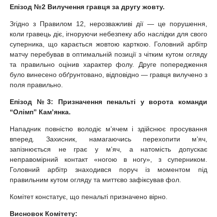
Епізод №2 Вилучення гравця за другу жовту.
Згідно з Правилом 12, нерозважливі дії — це порушення,
коли гравець діє, ігноруючи небезпеку або наслідки для свого
суперника, що карається жовтою карткою. Головний арбітр
матчу перебував в оптимальній позиції з чітким кутом огляду
та правильно оцінив характер фолу. Друге попередження
було винесено обґрунтовано, відповідно — гравця вилучено з
поля правильно.
Епізод №3: Призначення пенальті у ворота команди
“Олімп” Камʼянка.
Нападник повністю володіє м’ячем і здійснює просування
вперед. Захисник, намагаючись перехопити м’яч,
запізнюється не грає у мʼяч, а натомість допускає
неправомірний контакт «ногою в ногу», з суперником.
Головний арбітр знаходився поруч із моментом під
правильним кутом огляду та миттєво зафіксував фол.
Комітет констатує, що пенальті призначено вірно.
Висновок Комітету: