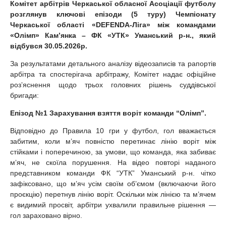
Комітет арбітрів Черкаської обласної Асоціації футболу
розглянув ключові епізоди (5 туру) Чемпіонату
Черкаської області «DEFENDA-Ліга» між командами
«Олімп» Камʼянка – ФК «УТК» Уманський р-н., який
відбувся 30.05.2026р.
За результатами детального аналізу відеозаписів та рапортів
арбітра та спостерігача арбітражу, Комітет надає офіційне
розʼяснення щодо трьох головних рішень суддівської
бригади:
Епізод №1 Зарахування взяття воріт команди “Олімп”.
Відповідно до Правила 10 гри у футбол, гол вважається
забитим, коли м’яч повністю перетинає лінію воріт між
стійками і поперечиною, за умови, що команда, яка забиває
мʼяч, не скоїла порушення. На відео повторі наданого
представником команди ФК “УТК” Уманський р-н. чітко
зафіксовано, що м’яч усім своїм об’ємом (включаючи його
проєкцію) перетнув лінію воріт. Оскільки між лінією та м’ячем
є видимий просвіт, арбітри ухвалили правильне рішення —
гол зараховано вірно.