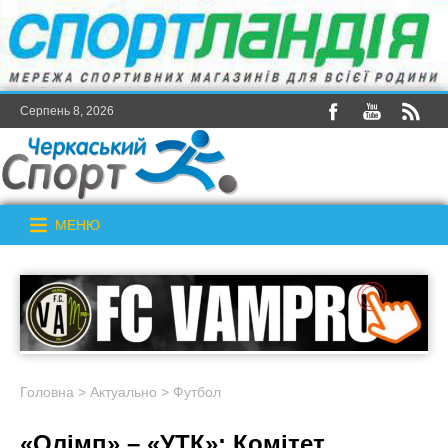
Серпень 8, 2026
МЕНЮ
Головна
>
Актуально
>
Футбол
«Олімп» – «УТК»: Комітет