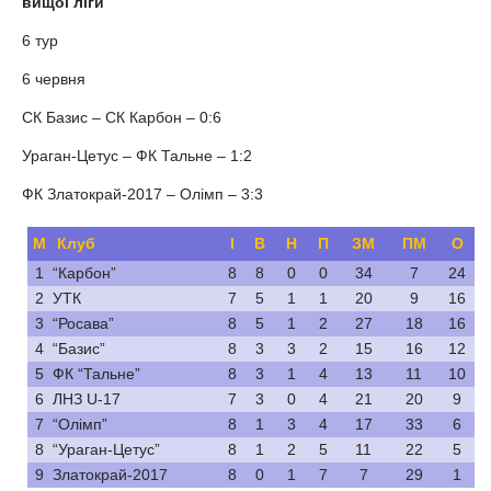
вищої ліги
6 тур
6 червня
СК Базис – СК Карбон – 0:6
Ураган-Цетус – ФК Тальне – 1:2
ФК Златокрай-2017 – Олімп – 3:3
М
Клуб
І
В
Н
П
ЗМ
ПМ
О
1
“Карбон”
8
8
0
0
34
7
24
2
УТК
7
5
1
1
20
9
16
3
“Росава”
8
5
1
2
27
18
16
4
“Базис”
8
3
3
2
15
16
12
5
ФК “Тальне”
8
3
1
4
13
11
10
6
ЛНЗ U-17
7
3
0
4
21
20
9
7
“Олімп”
8
1
3
4
17
33
6
8
“Ураган-Цетус”
8
1
2
5
11
22
5
9
Златокрай-2017
8
0
1
7
7
29
1