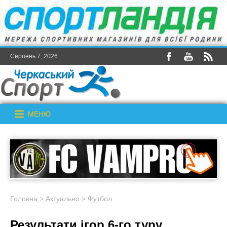
Серпень 7, 2026
МЕНЮ
Головна
>
Актуально
>
Футбол
Результати ігор 6-го туру