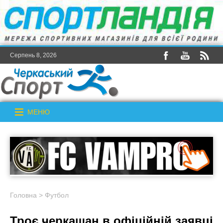
Серпень 8, 2026
МЕНЮ
Головна
>
Футбол
Троє черкащан в офіційній заявці