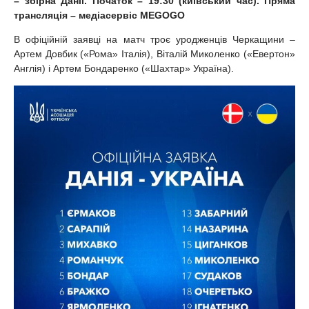
– збірна Данії. Початок – 19:30 (київський час). Пряма
трансляція – медіасервіс MEGOGO
В офіційній заявці на матч троє уродженців Черкащини –
Артем Довбик («Рома» Італія), Віталій Миколенко («Евертон»
Англія) і Артем Бондаренко («Шахтар» Україна).