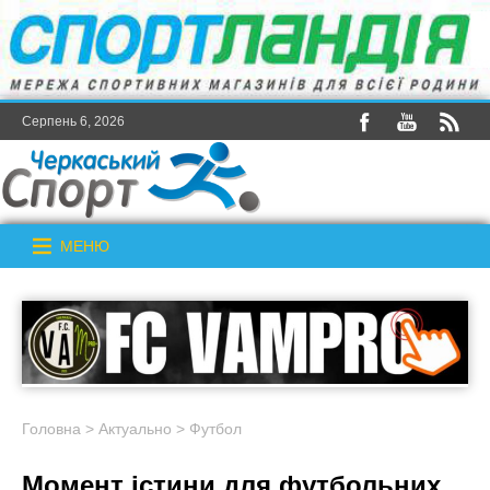
Серпень 6, 2026
МЕНЮ
Головна
>
Актуально
>
Футбол
Момент істини для футбольних