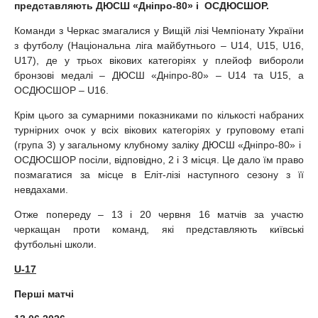
представляють ДЮСШ «Дніпро-80» і ОСДЮСШОР.
Команди з Черкас змагалися у Вищій лізі Чемпіонату України
з футболу (Національна ліга майбутнього – U14, U15, U16,
U17), де у трьох вікових категоріях у плейоф вибороли
бронзові медалі – ДЮСШ «Дніпро-80» – U14 та U15, а
ОСДЮСШОР – U16.
Крім цього за сумарними показниками по кількості набраних
турнірних очок у всіх вікових категоріях у груповому етапі
(група 3) у загальному клубному заліку ДЮСШ «Дніпро-80» і
ОСДЮСШОР посіли, відповідно, 2 і 3 місця. Це дало їм право
позмагатися за місце в Еліт-лізі наступного сезону з її
невдахами.
Отже попереду – 13 і 20 червня 16 матчів за участю
черкащан проти команд, які представляють київські
футбольні школи.
U-17
Перші матчі