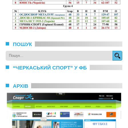
ПОШУК
“ЧЕРКАСЬКИЙ СПОРТ” У ФБ
АРХІВ