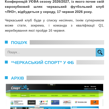
Конференцій УЄФА сезону 2026/2027, із якого почне свій
єврокубковий шлях черкаський футбольний клуб
«ЛНЗ», відбудеться у середу, 17 червня 2026 року.
Черкаський клуб буде у списку несіяних, їхнім суперником
може стати, зокрема, і команда з кваліфікації Q1,
жеребкування якої пройде 16 червня.
ПОШУК
“ЧЕРКАСЬКИЙ СПОРТ” У ФБ
АРХІВ