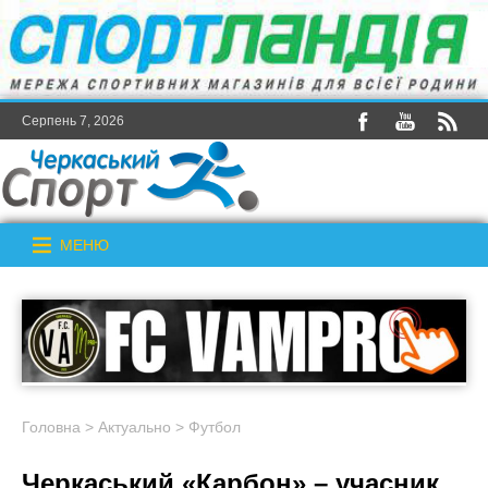
Серпень 7, 2026
МЕНЮ
Головна
>
Актуально
>
Футбол
Черкаський «Карбон» – учасник