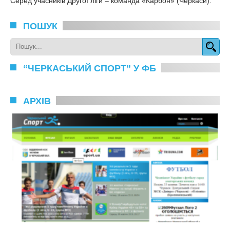
Серед учасників Другої ліги – команда «Карбон» (Черкаси).
ПОШУК
“ЧЕРКАСЬКИЙ СПОРТ” У ФБ
АРХІВ