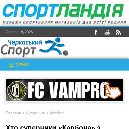
Серпень 9, 2026
МЕНЮ
Головна
>
Актуально
>
Футбол
Хто суперники «Карбона» з