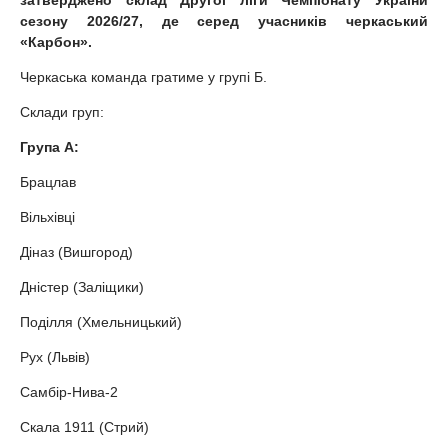
затверджено склад Другої ліги Чемпіонату України
сезону 2026/27, де серед учасників черкаський
«Карбон».
Черкаська команда гратиме у групі Б.
Склади груп:
Група А:
Брацлав
Вільхівці
Діназ (Вишгород)
Дністер (Заліщики)
Поділля (Хмельницький)
Рух (Львів)
Самбір-Нива-2
Скала 1911 (Стрий)