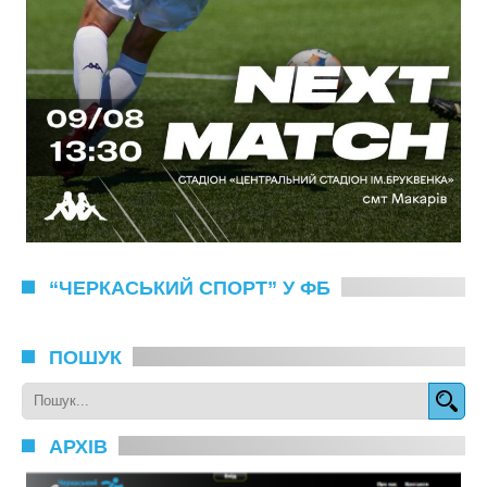
“ЧЕРКАСЬКИЙ СПОРТ” У ФБ
ПОШУК
АРХІВ