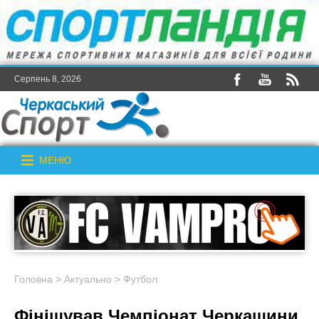
Серпень 8, 2026
МЕНЮ
Головна
>
Актуально
>
Футбол
Фінішував Чемпіонат Черкащини