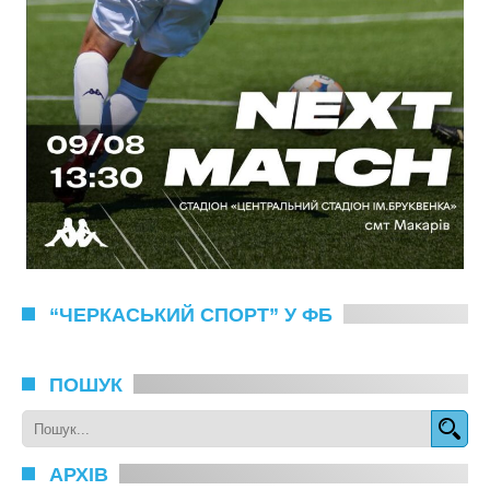
“ЧЕРКАСЬКИЙ СПОРТ” У ФБ
ПОШУК
АРХІВ