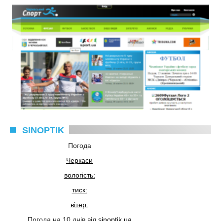
SINOPTIK
Погода
Черкаси
вологість:
тиск:
вітер:
Погода на 10 днів від
sinoptik.ua