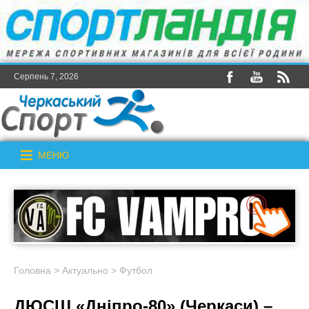
Серпень 7, 2026
МЕНЮ
Головна
>
Актуально
>
Футбол
ДЮСШ «Дніпро-80» (Черкаси) –