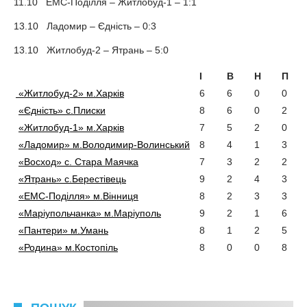
11.10 ЕМС-Поділля – Житлобуд-1 – 1:1
13.10 Ладомир – Єдність – 0:3
13.10 Житлобуд-2 – Ятрань – 5:0
І
В
Н
П
«Житлобуд-2» м.Харків
6
6
0
0
«Єдність» с.Плиски
8
6
0
2
«Житлобуд-1» м.Харків
7
5
2
0
«Ладомир» м.Володимир-Волинський
8
4
1
3
«Восход» с. Стара Маячка
7
3
2
2
«Ятрань» с.Берестівець
9
2
4
3
«ЕМС-Поділля» м.Вінниця
8
2
3
3
«Маріупольчанка» м.Маріуполь
9
2
1
6
«Пантери» м.Умань
8
1
2
5
«Родина» м.Костопіль
8
0
0
8