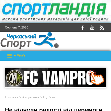
Серпень 7, 2026
МЕНЮ
Головна
>
Актуально
>
Футбол
Не відчули радості від перемоги