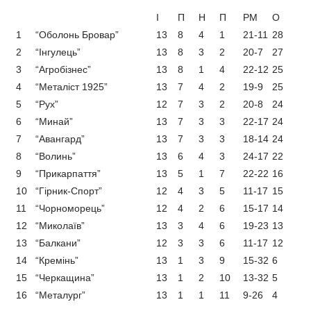
I
П
Н
П
РМ
О
1
“Оболонь Бровар”
13
8
4
1
21-11
28
2
“Інгулець”
13
8
3
2
20-7
27
3
“Агробізнес”
13
8
1
4
22-12
25
4
“Металіст 1925”
13
7
4
2
19-9
25
5
“Рух”
12
7
3
2
20-8
24
6
“Минай”
13
7
3
3
22-17
24
7
“Авангард”
13
7
3
3
18-14
24
8
“Волинь”
13
6
4
3
24-17
22
9
“Прикарпаття”
13
5
1
7
22-22
16
10
“Гірник-Спорт”
12
4
3
5
11-17
15
11
“Чорноморець”
12
4
2
6
15-17
14
12
“Миколаїв”
13
3
4
6
19-23
13
13
“Балкани”
12
3
3
6
11-17
12
14
“Кремінь”
13
1
3
9
15-32
6
15
“Черкащина”
13
1
2
10
13-32
5
16
“Металург”
13
1
1
11
9-26
4