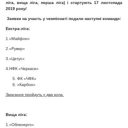
ліга, вища ліга, перша ліга) і стартують 17 листопада
2019 року/
Заявки на участь у чемпіонаті подали наступні команди:
Екстра-ліга:
1.«Майфон»
2.«Рувер»
3.«Цетус»
4.НФК «Черкаси»
ФК «ЧФК»
«Карбон»
Змагання пройдуть у два кола.
Вища ліга:
1.«Обленерго»