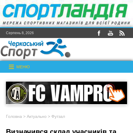
Серпень 8, 2026
МЕНЮ
Головна
>
Актуально
>
Футзал
Визначився склад учасників та