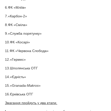
6.ФК «Мліїв»
7.«Карбон-2»
8.ФК «Сміла»
9.«Служба порятунку»
10.ФК «Косарі»
11.ФК «Червона Слобода»
12.«Гермес»
13.Шполянська ОТГ
14.«Єдність»
15.«Granada-
Makros
»
16.Єрківська ОТГ
Змагання пройдуть у два етапи.