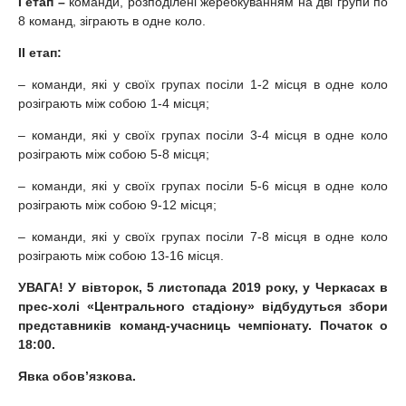
I
етап –
команди, розподілені жеребкуванням на дві групи по
8 команд, зіграють в одне коло.
II
етап:
– команди, які у своїх групах посіли 1-2 місця в одне коло
розіграють між собою 1-4 місця;
– команди, які у своїх групах посіли 3-4 місця в одне коло
розіграють між собою 5-8 місця;
– команди, які у своїх групах посіли 5-6 місця в одне коло
розіграють між собою 9-12 місця;
– команди, які у своїх групах посіли 7-8 місця в одне коло
розіграють між собою 13-16 місця.
УВАГА! У вівторок, 5 листопада 2019 року, у Черкасах в
прес-холі «Центрального стадіону» відбудуться збори
представників команд-учасниць чемпіонату. Початок о
18:00.
Явка обов’язкова.