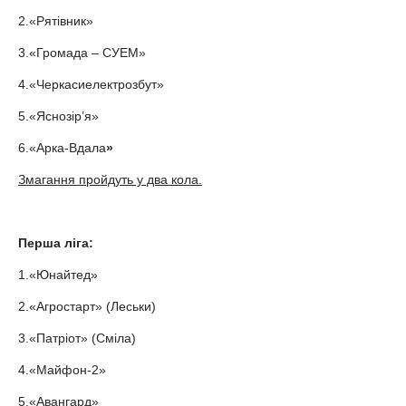
2.«Рятівник»
3.«Громада – СУЕМ»
4.«Черкасиелектрозбут»
5.«Яснозір’я»
6.«Арка-Вдала
»
Змагання пройдуть у два кола.
Перша ліга:
1.«Юнайтед»
2.«Агростарт» (Леськи)
3.«Патріот» (Сміла)
4.«Майфон-2»
5.«Авангард»