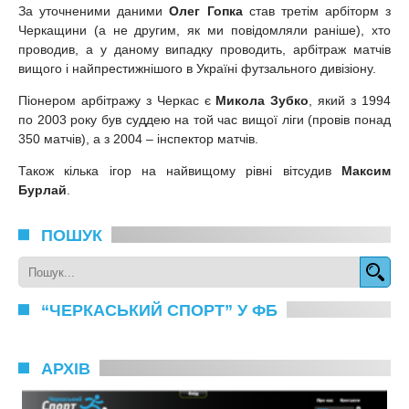
За уточненими даними
Олег Гопка
став третім арбіторм з
Черкащини (а не другим, як ми повідомляли раніше), хто
проводив, а у даному випадку проводить, арбітраж матчів
вищого і найпрестижнішого в Україні футзального дивізіону.
Піонером арбітражу з Черкас є
Микола Зубко
, який з 1994
по 2003 року був суддею на той час вищої ліги (провів понад
350 матчів), а з 2004 – інспектор матчів.
Також кілька ігор на найвищому рівні вітсудив
Максим
Бурлай
.
ПОШУК
“ЧЕРКАСЬКИЙ СПОРТ” У ФБ
АРХІВ