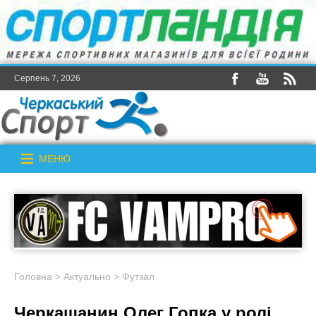
Серпень 7, 2026
МЕНЮ
Головна
>
Актуально
>
Футзал
Черкащанин Олег Гопка у ролі