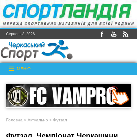
Серпень 8, 2026
МЕНЮ
Головна
>
Актуально
>
Футзал
Футзал. Чемпіонат Черкащини.