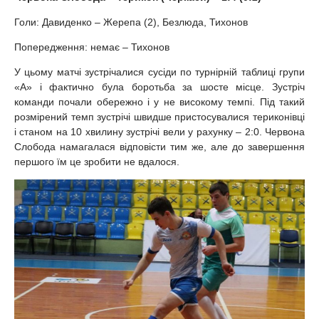
Голи: Давиденко – Жерепа (2), Безлюда, Тихонов
Попередження: немає – Тихонов
У цьому матчі зустрічалися сусіди по турнірній таблиці групи
«А» і фактично була боротьба за шосте місце. Зустріч
команди почали обережно і у не високому темпі. Під такий
розмірений темп зустрічі швидше пристосувалися териконівці
і станом на 10 хвилину зустрічі вели у рахунку – 2:0. Червона
Слобода намагалася відповісти тим же, але до завершення
першого їм це зробити не вдалося.