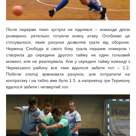
Після перерви темп зустрічі не піднявся – команди діяли
розмірено, ретельно готуючи кожну атаку. Особливо це
стосувалося, яким рахунок дозволяв грати від оборони.
Червона Слобода зі свого боку грала першим номером і
створила до середини другого тайму не один гольовий
момент, але не реалізувала. Але у середині тайму команді з
Черкаського району все таки вдалося забити гол – 1:2.
Побігли хлопці зрівнювати рахунок, але потрапили на
контратаку і на табло вже було 1:3, а наприкінці гри Терикону
вдалося забити і четвертий гол.