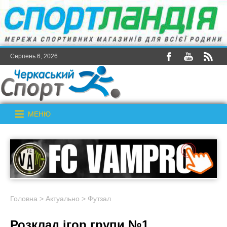
Серпень 6, 2026
МЕНЮ
Головна
>
Актуально
>
Футзал
Розклад ігор групи №1