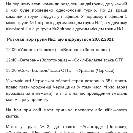
На першому етапі команди розділені на дві групи, де у кожній
з них буде проведено одноколовий турнір. По дві кращі
команди з групи вийдуть у півфінал. У першому півфіналі 1
місце групи №1 зіграє з другим місцем групи №2, а у другому
півфіналі 1 місце групи №2 зіграє з другим місцем групи №1
Розклад ігор групи №1, що відбудуться 20.02.2021
12:00 «Ураган» (Черкаси) – «Ветеран» (Золотоноша)
12:40 «Ветеран» (Золотоноша) – «Сокіл-Балаклеївська ОТГ»
13:20 «Сокіл-Балаклеївська ОТГ» – «Ураган» (Черкаси)
У чемпіонаті Черкаської області серед ветеранів 35+ мають
право грати уродженці Черкащини (у тому числі ті хто зараз
проживає за її межами) та ті, хто на час проведення змагань
має місцеву прописку.
На ігри при собі мати оригінал паспорту або військового
квитка.
Матчі у групі №2, де грають «Авангард» (Черкаси),
«Патріоти» (Черкаси) і «Цетус» (Черкаси), відбудуться