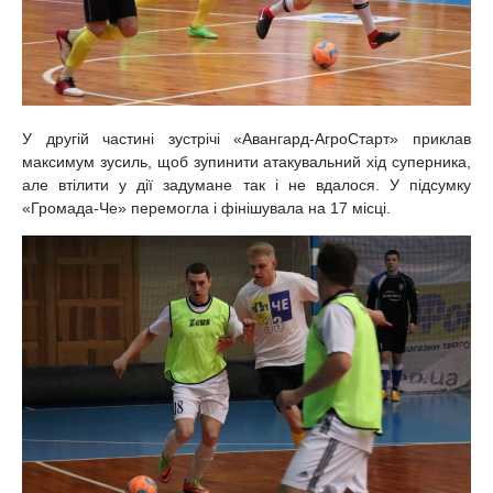
У другій частині зустрічі «Авангард-АгроСтарт» приклав
максимум зусиль, щоб зупинити атакувальний хід суперника,
але втілити у дії задумане так і не вдалося. У підсумку
«Громада-Че» перемогла і фінішувала на 17 місці.