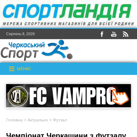
Серпень 8, 2026
МЕНЮ
Головна
>
Актуально
>
Футзал
Чемпіонат Черкащини з футзалу.