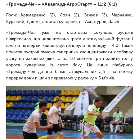
«Громада-Че» – «Авангард-АгроСтарт» – 11:2 (6:1)
Голи: Крамаренко (2), Лоян (2), Зєнков (3), Черненко,
Курінний, Дашко, автогол суперника – Асцатуров, Засід
«Громада-Че» уже на стартових секундах зустрічі
підкреслила, що налаштована грати у атакувальний футзал і
вже на четвертій хвилині зустрічі була попереду – 4:0. Такий
початок зустрічі змусив суперника сконцентрувати особливу
увагу на захисних діях, а на 10 хвилині гри і забити гол у
ворота суперника із свого боку. Це лише підбурило
«Громаду-Че» до ще більш атакувальних дій і на велику
перерву вони пішли з перевагою у рахунку у 5 м’ячів.