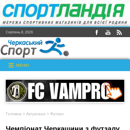
Серпень 8, 2026
МЕНЮ
Головна
>
Актуально
>
Футзал
Чемпіонат Черкащини з футзалу.