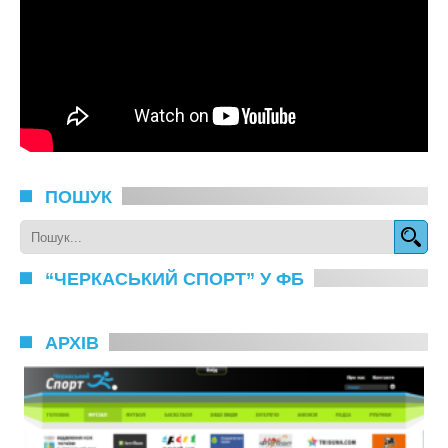
ПОШУК
“ЧЕРКАСЬКИЙ СПОРТ” У ФБ
АРХІВ