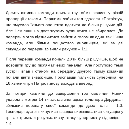
Досить активно команди почали гру, обмінюючись у рівній
пропорції атаками. Першими забити гол вдалося «Патріоту»,
що змусило їхнього опонента вдатися до більш рішучих дій.
Але і сміляни на досягнутому зупинятися не збиралися. До
перерви могла відзначитися забитим голом як одна так і інша
команда, але більше пощастило дирдинцям, які за дві
секунди до перерви зрівняли рахунок – 1:1.
Після перерви команди почали діяти більш рішучіше, щоб не
доводити гру до післяматчевих пенальті. Але поступово темп
зустрічі впав і станом на середину другого тайму команди
почали діяти виважініше. Приспавши пильність суперника, на
18 хвилині гри Патріот знову виходить вперед.
За чотири хвилини до завершення гри смілянин Різник
ударом з метрів 14-ти застав зненацька голкіпера Дирдина і
збільшив перевагу своєї команди до двох голів – 1:3.
Господарі зустрічі кинулися швидко вирівнюватися ситуацію у
грі, а отримали результативну атаку суперника у відповідь –
1:4.