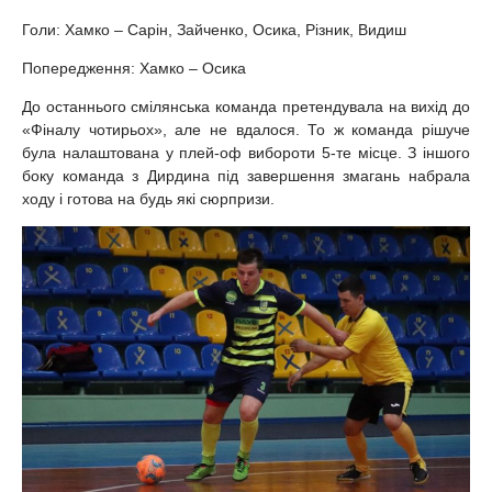
Голи: Хамко – Сарін, Зайченко, Осика, Різник, Видиш
Попередження: Хамко – Осика
До останнього смілянська команда претендувала на вихід до
«Фіналу чотирьох», але не вдалося. То ж команда рішуче
була налаштована у плей-оф вибороти 5-те місце. З іншого
боку команда з Дирдина під завершення змагань набрала
ходу і готова на будь які сюрпризи.