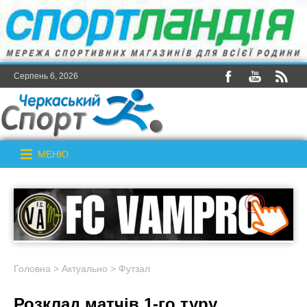
Серпень 6, 2026
МЕНЮ
Головна
>
Актуально
>
Футзал
Розклад матчів 1-го туру