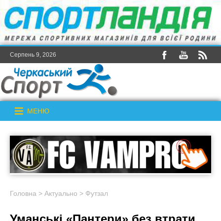
Серпень 9, 2026
МЕНЮ
Головна
>
Актуально
>
Футзал
Уманські «Пантери» без втрати