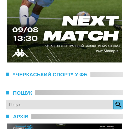
“ЧЕРКАСЬКИЙ СПОРТ” У ФБ
ПОШУК
АРХІВ