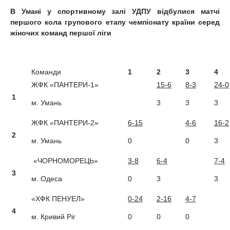
В Умані у спортивному залі УДПУ відбулися матчі
першого кола групового етапу чемпіонату країни серед
жіночих команд першої ліги
Команди
1
2
3
4
ЖФК «ПАНТЕРИ-1»
15-6
8-3
24-0
1
м. Умань
3
3
3
ЖФК «ПАНТЕРИ-2»
6-15
4-6
16-2
2
м. Умань
0
0
3
«ЧОРНОМОРЕЦЬ»
3-8
6-4
7-4
3
м. Одеса
0
3
3
«ХФК ПЕНУЕЛ»
0-24
2-16
4-7
4
м. Кривий Ріг
0
0
0