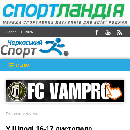
Серпень 6, 2026
МЕНЮ
Головна
>
Футзал
У Шполі 16-17 листопада