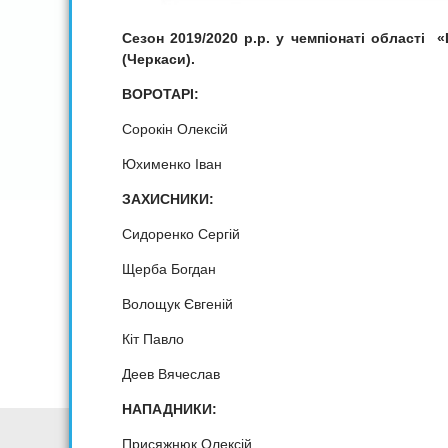
Сезон 2019/2020 р.р. у чемпіонаті області
(Черкаси).
ВОРОТАРІ:
Сорокін Олексій
Юхименко Іван
ЗАХИСНИКИ:
Сидоренко Сергій
Щерба Богдан
Волощук Євгеній
Кіт Павло
Деев Вячеслав
НАПАДНИКИ:
Присяжнюк Олексій