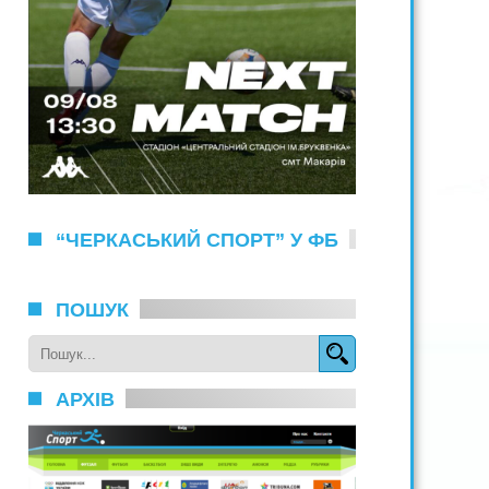
“ЧЕРКАСЬКИЙ СПОРТ” У ФБ
ПОШУК
АРХІВ