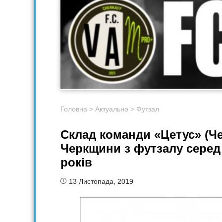
Головна
>
Актуально
>
Футзал
Склад команди «Цетус» (Че
Черкщини з футзалу серед 
років
13 Листопада, 2019