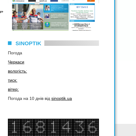
н»
SINOPTIK
Погода
Черкаси
вологість:
тиск:
вітер:
Погода на 10 днів від
sinoptik.ua