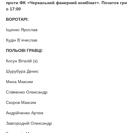
проти
ФК
«
Черкаський фанерний комбінат
». Початок гри
о 1
7
:00
ВОРОТАРІ:
Іщенко Ярослав
Кудін В`ячеслав
ПОЛЬОВІ ГРАВЦІ:
Косун Віталій (к)
Шурубура Денис
Мина Максим
Слівченко Олександр
Скоров Максим
Андрійченко Артем
Завгородній Олександр