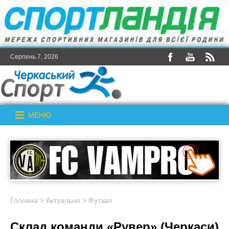
Серпень 7, 2026
МЕНЮ
Головна
>
Актуально
>
Футзал
Склад команди «Рувер» (Черкаси)