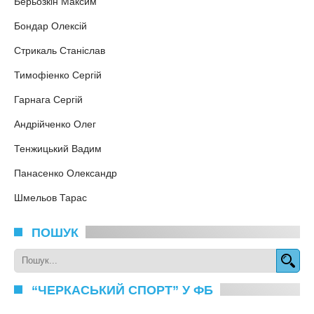
Берьозкiн Максим
Бондар Олексій
Стрикаль Станіслав
Тимофiенко Сергiй
Гарнага Сергій
Андрійченко Олег
Тенжицький Вадим
Панасенко Олександр
Шмельов Тарас
ПОШУК
“ЧЕРКАСЬКИЙ СПОРТ” У ФБ