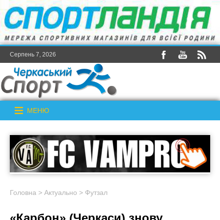
Серпень 7, 2026
МЕНЮ
Головна
>
Актуально
>
Футзал
«Карбон» (Черкаси) знову