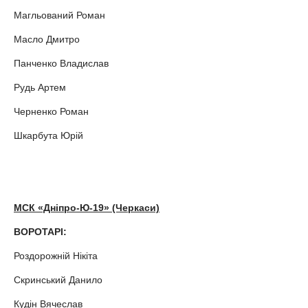
Магльований Роман
Масло Дмитро
Панченко Владислав
Рудь Артем
Черненко Роман
Шкарбута Юрій
МСК «Дніпро-Ю-19» (Черкаси)
ВОРОТАРІ:
Роздорожній Нікіта
Скринський Данило
Кудін Вячеслав