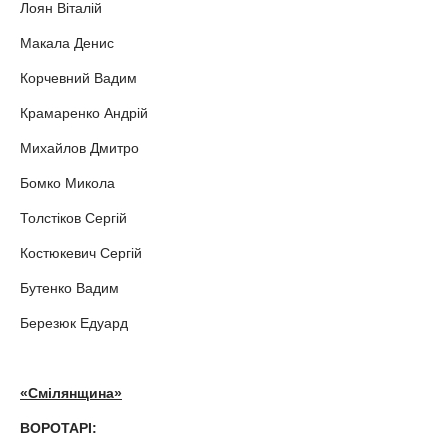
Лоян Віталій
Макала Денис
Корчевний Вадим
Крамаренко Андрій
Михайлов Дмитро
Бомко Микола
Толстіков Сергій
Костюкевич Сергій
Бутенко Вадим
Березюк Едуард
«Смілянщина»
ВОРОТАРІ: