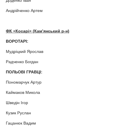
Доденко Іван
Андрійченко Артем
ФК «Косарі» (Кам
’
янський р-н)
ВОРОТАРІ:
Мудріцкий Ярослав
Радченко Богдан
ПОЛЬОВІ ГРАВЦІ:
Пономарчук Артур
Каймаков Микола
Шведін Ігор
Кузик Руслан
Гацанюк Вадим