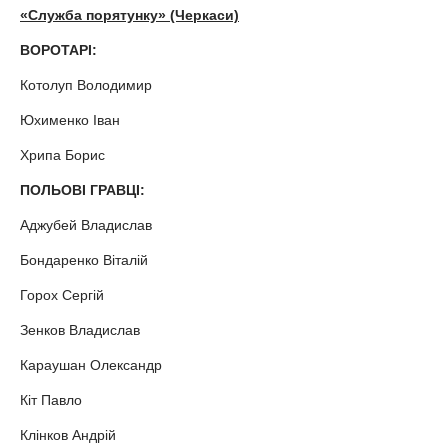
«Служба порятунку» (Черкаси)
ВОРОТАРІ:
Котолуп Володимир
Юхименко Іван
Хрипа Борис
ПОЛЬОВІ ГРАВЦІ:
Аджубей Владислав
Бондаренко Віталій
Горох Сергій
Зенков Владислав
Караушан Олександр
Кіт Павло
Клінков Андрій