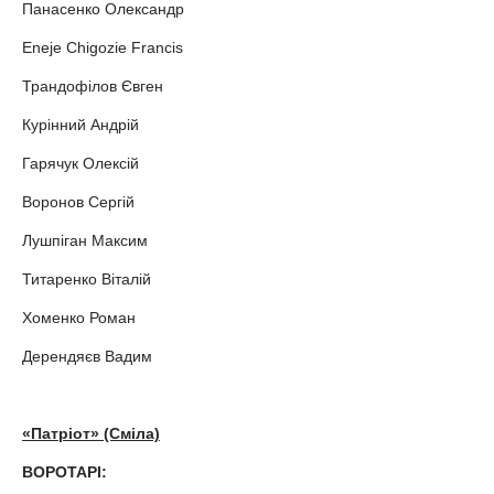
Панасенко Олександр
Eneje Chigozie Francis
Трандофілов Євген
Курінний Андрій
Гарячук Олексій
Воронов Сергій
Лушпіган Максим
Титаренко Віталій
Хоменко Роман
Дерендяєв Вадим
«Патріот» (Сміла)
ВОРОТАРІ: