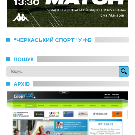
“ЧЕРКАСЬКИЙ СПОРТ” У ФБ
ПОШУК
АРХІВ