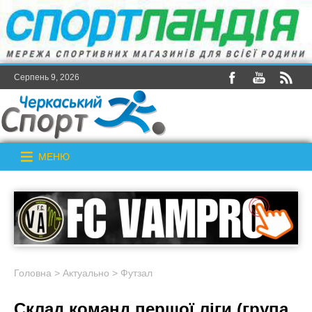
Серпень 9, 2026
МЕНЮ
Головна
>
Актуально
>
Футзал
Склад команд першої ліги (група