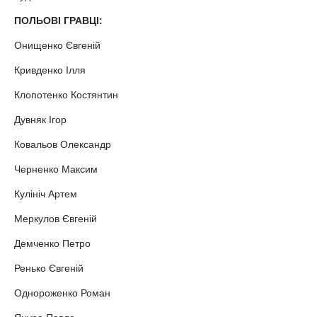
ПОЛЬОВІ ГРАВЦІ:
Онищенко Євгеній
Кривденко Ілля
Клопотенко Костянтин
Дувняк Ігор
Ковальов Олександр
Черненко Максим
Кулініч Артем
Меркулов Євгеній
Демченко Петро
Ренько Євгеній
Однороженко Роман