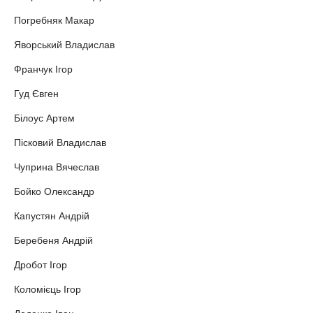
Погребняк Макар
Яворський Владислав
Франчук Ігор
Гуд Євген
Білоус Артем
Пісковий Владислав
Чуприна Вячеслав
Бойко Олександр
Капустян Андрій
Беребеня Андрій
Дробот Ігор
Коломієць Ігор