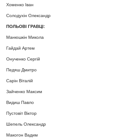
Хоменко Іван
Солодухін Олександр
ПОЛЬОВІ ГРАВЦІ:
Манюшкін Микола
Гайдай Артем
Онученко Сергій
Педяш Дмитро
Сарін Віталій
Зайченко Максим
Видиш Павло
Пустовіт Віктор
Шепель Олександр
Макогон Вадим