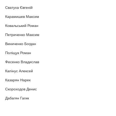
Сватуха Євгеній
Карамишев Максим
Ковальський Роман
Петриченко Максим
Виниченко Богдан
Поліщук Роман
Фесенко Владислав
Капінус Алексей
Казарян Нарек
Скороходов Денис
Дабагян Гагик