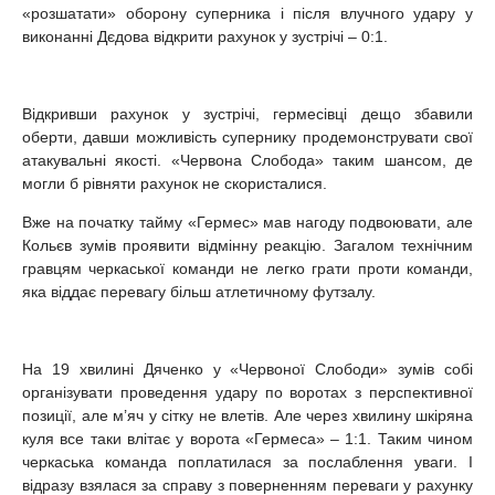
«розшатати» оборону суперника і після влучного удару у
виконанні Дєдова відкрити рахунок у зустрічі – 0:1.
Відкривши рахунок у зустрічі, гермесівці дещо збавили
оберти, давши можливість супернику продемонструвати свої
атакувальні якості. «Червона Слобода» таким шансом, де
могли б рівняти рахунок не скористалися.
Вже на початку тайму «Гермес» мав нагоду подвоювати, але
Кольєв зумів проявити відмінну реакцію. Загалом технічним
гравцям черкаської команди не легко грати проти команди,
яка віддає перевагу більш атлетичному футзалу.
На 19 хвилині Дяченко у «Червоної Слободи» зумів собі
організувати проведення удару по воротах з перспективної
позиції, але м’яч у сітку не влетів. Але через хвилину шкіряна
куля все таки влітає у ворота «Гермеса» – 1:1. Таким чином
черкаська команда поплатилася за послаблення уваги. І
відразу взялася за справу з поверненням переваги у рахунку