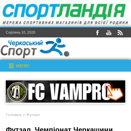
Серпень 10, 2026
МЕНЮ
Головна
>
Футзал
Футзал. Чемпіонат Черкащини.