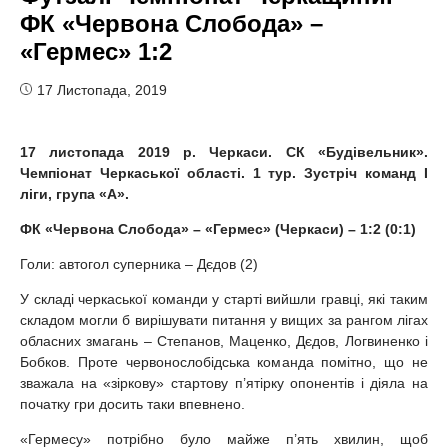
ФК «Червона Слобода» –
«Гермес» 1:2
17 Листопада, 2019
17 листопада 2019 р. Черкаси. СК «Будівельник».
Чемпіонат Черкаської області. 1 тур. Зустріч команд I
ліги, група «А».
ФК «Червона Слобода» – «Гермес» (Черкаси) – 1:2
(0:1)
Голи: автогол суперника – Дєдов (2)
У складі черкаської команди у старті вийшли гравці, які таким
складом могли б вирішувати питання у вищих за рангом лігах
обласних змагань – Степанов, Маценко, Дєдов, Логвиненко і
Бобков. Проте червонослобідська команда помітно, що не
зважала на «зіркову» стартову п’ятірку опонентів і діяла на
початку гри досить таки впевнено.
«Гермесу» потрібно було майже п’ять хвилин, щоб