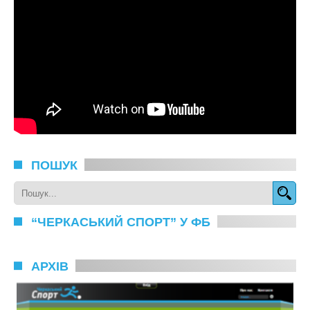
ПОШУК
“ЧЕРКАСЬКИЙ СПОРТ” У ФБ
АРХІВ