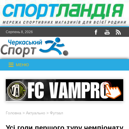
Серпень 8, 2026
МЕНЮ
Головна
>
Актуально
>
Футзал
Усі голи першого туру чемпіонату