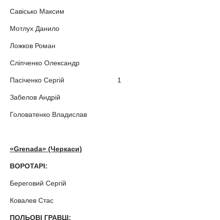
Савісько Максим
Мотлух Данило
Ложков Роман
Сліпченко Олександр
Пасіченко Сергій 1
Забелов Андрій
Головатенко Владислав
«Grenada» (Черкаси)
ВОРОТАРІ:
Береговий Сергій
Ковалев Стас
ПОЛЬОВІ ГРАВЦІ: