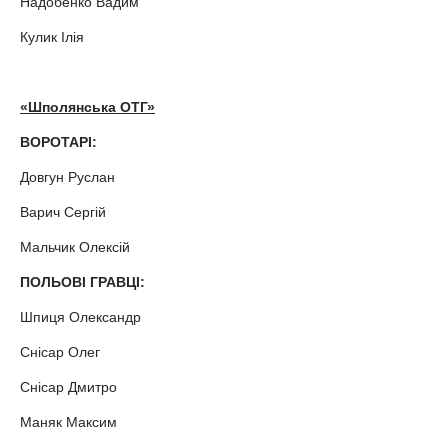
Надобенко Вадим
Кулик Ілія
«Шполянська ОТГ»
ВОРОТАРІ:
Довгун Руслан
Варич Сергій
Мальчик Олексій
ПОЛЬОВІ ГРАВЦІ:
Шпиця Олександр
Снісар Олег
Снісар Дмитро
Маняк Максим