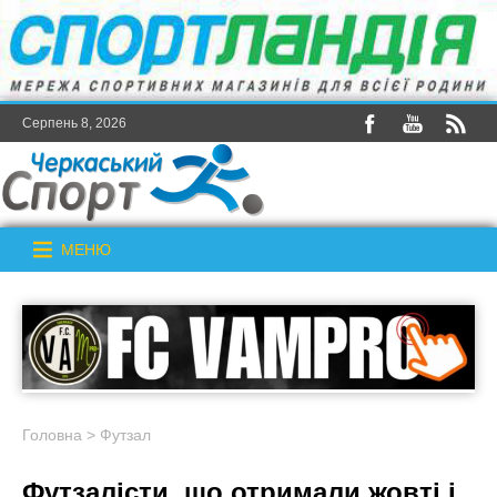
Серпень 8, 2026
МЕНЮ
Головна
>
Футзал
Футзалісти, що отримали жовті і