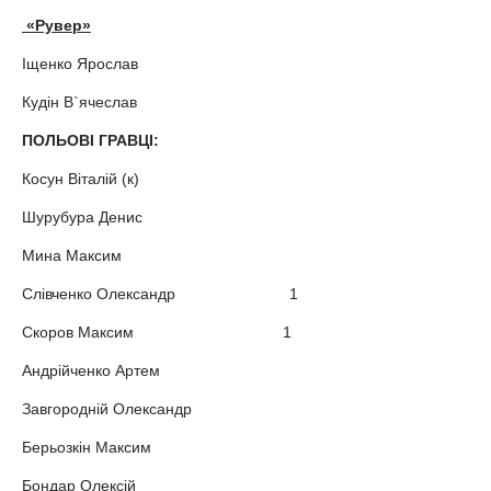
«Рувер»
Іщенко Ярослав
Кудін В`ячеслав
ПОЛЬОВІ ГРАВЦІ:
Косун Віталій (к)
Шурубура Денис
Мина Максим
Слівченко Олександр 1
Скоров Максим 1
Андрійченко Артем
Завгородній Олександр
Берьозкiн Максим
Бондар Олексій