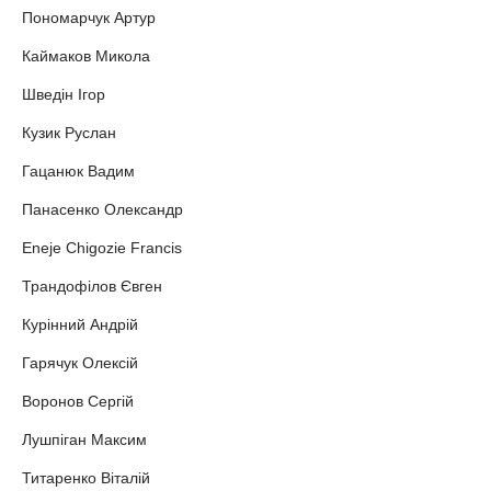
Пономарчук Артур
Каймаков Микола
Шведін Ігор
Кузик Руслан
Гацанюк Вадим
Панасенко Олександр
Eneje Chigozie Francis
Трандофілов Євген
Курінний Андрій
Гарячук Олексій
Воронов Сергій
Лушпіган Максим
Титаренко Віталій