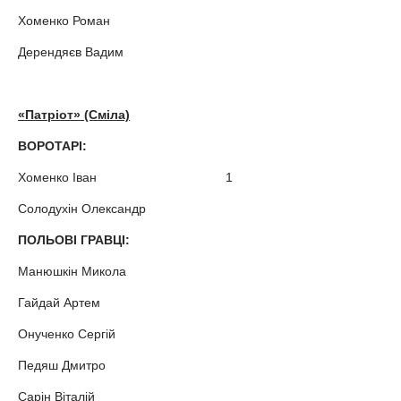
Хоменко Роман
Дерендяєв Вадим
«Патріот» (Сміла)
ВОРОТАРІ:
Хоменко Іван 1
Солодухін Олександр
ПОЛЬОВІ ГРАВЦІ:
Манюшкін Микола
Гайдай Артем
Онученко Сергій
Педяш Дмитро
Сарін Віталій