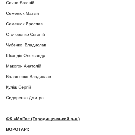
Сахно Євгеній
Семенюк Матвій
Семенюк Ярослав
Сточовенко Євгеній
Чубенко Владислав
Шкондін Олександр
Макогон Анатолій
Валашенко Владислав
Куліш Сергій
Сидоренко Дмитро
ФК «Мліїв» (Городищенський р-н.)
ВОРОТАРІ: