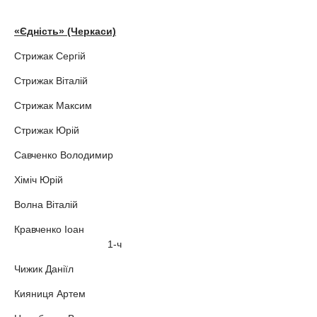
«Єдність» (Черкаси)
Стрижак Сергій
Стрижак Віталій
Стрижак Максим
Стрижак Юрій
Савченко Володимир
Хіміч Юрій
Волна Віталій
Кравченко Іоан
1-ч
Чижик Даніїл
Кияниця Артем