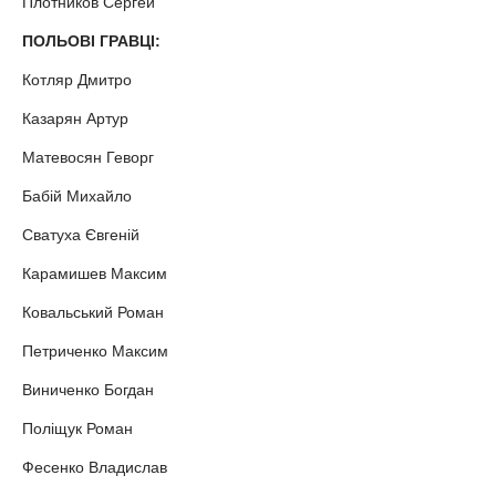
Плотников Сергей
ПОЛЬОВІ ГРАВЦІ:
Котляр Дмитро
Казарян Артур
Матевосян Геворг
Бабій Михайло
Сватуха Євгеній
Карамишев Максим
Ковальський Роман
Петриченко Максим
Виниченко Богдан
Поліщук Роман
Фесенко Владислав