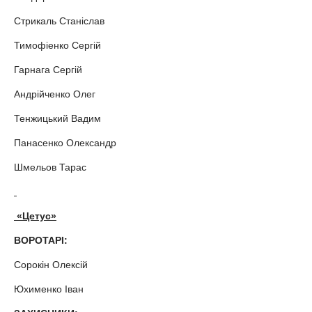
Стрикаль Станіслав
Тимофiенко Сергiй
Гарнага Сергій
Андрійченко Олег
Тенжицький Вадим
Панасенко Олександр
Шмельов Тарас
«Цетус»
ВОРОТАРІ:
Сорокін Олексій
Юхименко Іван