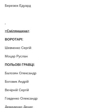
Березюк Едуард
«Смілянщина»
ВОРОТАРІ:
Шевченко Сергій
Моцар Руслан
ПОЛЬОВІ ГРАВЦІ:
Балозян Олександр
Боговик Андрій
Вечірній Сергій
Говденко Олександр
Демиденко Денис