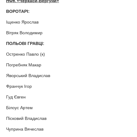
НФК «Черкаси-Вергуни»
ВОРОТАРІ:
Іщенко Ярослав
Вітряк Володимир
ПОЛЬОВІ ГРАВЦІ:
Остренко Павло (к)
Погребняк Макар
Яворський Владислав
Франчук Ігор
Гуд Євген
Білоус Артем
Пісковий Владислав
Чуприна Вячеслав