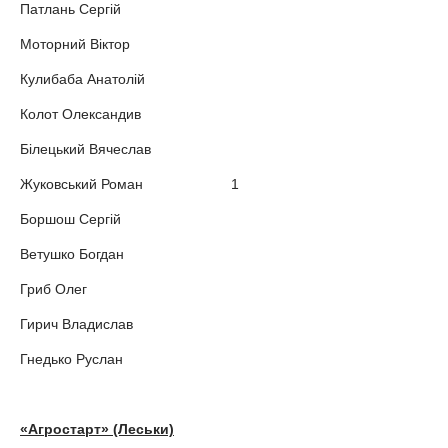
Патлань Сергій
Моторний Віктор
Кулибаба Анатолій
Колот Олександив
Білецький Вячеслав
Жуковський Роман 1
Боршош Сергій
Ветушко Богдан
Гриб Олег
Гирич Владислав
Гнедько Руслан
«Агростарт» (Леськи)