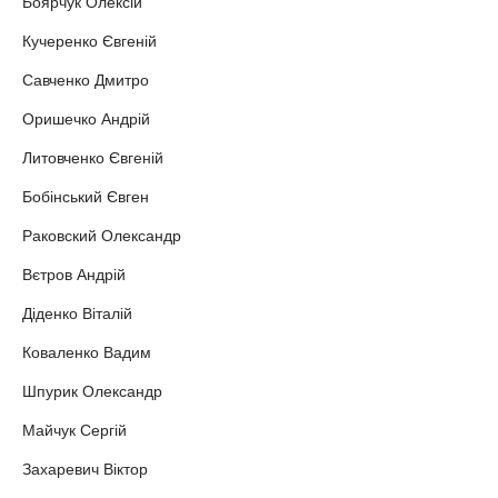
Боярчук Олексій
Кучеренко Євгеній
Савченко Дмитро
Оришечко Андрій
Литовченко Євгеній
Бобінський Євген
Раковский Олександр
Вєтров Андрій
Діденко Віталій
Коваленко Вадим
Шпурик Олександр
Майчук Сергій
Захаревич Віктор