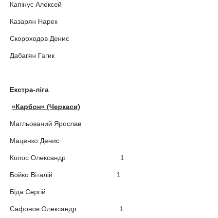
Капінус Алексей
Казарян Нарек
Скороходов Денис
Дабагян Гагик
Екстра-ліга
«Карбон» (Черкаси)
Магльований Ярослав
Маценко Денис
Колос Олександр 1
Бойко Віталій 1
Біда Сергій
Сафонов Олександр 1