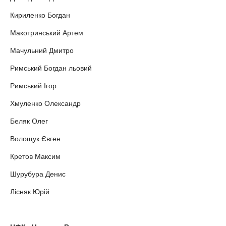
Кириленко Богдан
Макотринський Артем
Мачульний Дмитро
Римський Богдан льовий
Римський Ігор
Хмуленко Олександр
Беляк Олег
Волощук Євген
Кретов Максим
Шурубура Денис
Лісняк Юрій