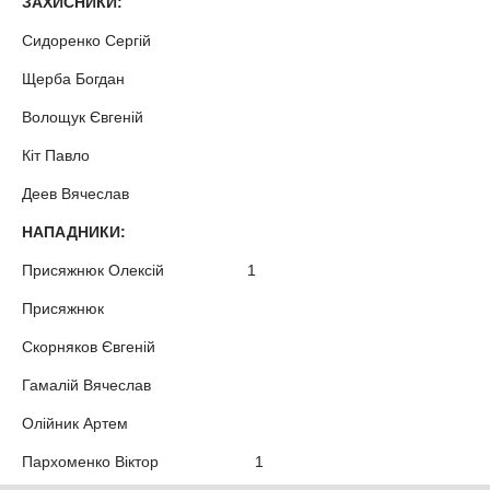
ЗАХИСНИКИ:
Сидоренко Сергій
Щерба Богдан
Волощук Євгеній
Кіт Павло
Деев Вячеслав
НАПАДНИКИ:
Присяжнюк Олексій 1
Присяжнюк
Скорняков Євгеній
Гамалій Вячеслав
Олійник Артем
Пархоменко Віктор 1