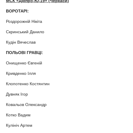
МСК «Дніпро-Ю-19» (Черкаси)
ВОРОТАРІ:
Роздорожній Нікіта
Скринський Данило
Кудін Вячеслав
ПОЛЬОВІ ГРАВЦІ:
Онищенко Євгеній
Кривденко Ілля
Клопотенко Костянтин
Дувняк Ігор
Ковальов Олександр
Котко Вадим
Кулініч Артем