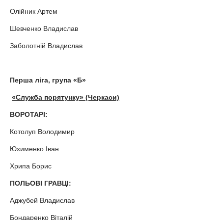
Олійник Артем
Шевченко Владислав
Заболотній Владислав
Перша ліга, група «Б»
«Служба порятунку» (Черкаси)
ВОРОТАРІ:
Котолуп Володимир
Юхименко Іван
Хрипа Борис
ПОЛЬОВІ ГРАВЦІ:
Аджубей Владислав
Бондаренко Віталій