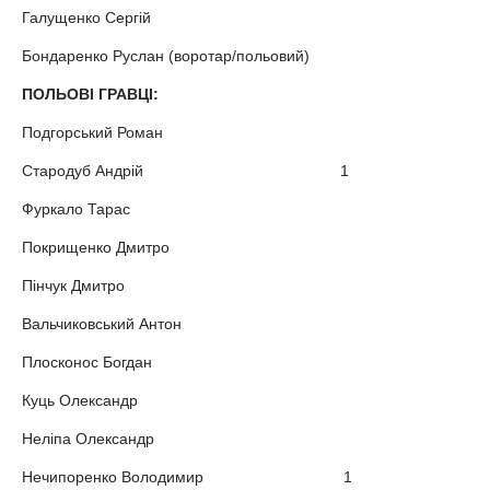
Галущенко Сергій
Бондаренко Руслан (воротар/польовий)
ПОЛЬОВІ ГРАВЦІ:
Подгорський Роман
Стародуб Андрій 1
Фуркало Тарас
Покрищенко Дмитро
Пінчук Дмитро
Вальчиковський Антон
Плосконос Богдан
Куць Олександр
Неліпа Олександр
Нечипоренко Володимир 1