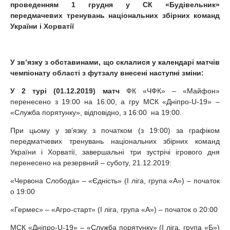
проведенням 1 грудня у СК «Буд
івельник»
передмачевих тренувань нац
іональних
збірних команд
України і Хорватії
У зв’язку з обставинами, що склалися у календар
і мат
чів
чемпіонату області з футзалу внесен
і наступн
і зм
іни:
У 2 т
ур
і (01.12.2019)
матч
ФК «ЧФК» – «Майфон»
перенесено з 19:00 на 16:00, а гру МСК «Дніпро-U-19» –
«Служба порятунку», відповідно, з 16:00 на 19:00.
При цьому у зв’язку з початком (з 19:00) за графіком
передматчевих тренувань національних збірних команд
України і Хорватії, завершальні три зустрічі ігрового дня
перенесено на резервний – суботу, 21.12.2019:
«Червона Слобода» – «Єдність» (I ліга, група «А») – початок
о 19:00
«Гермес» – «Агро-старт» (I ліга, група «А») – початок о 20:00
МСК «Дніпро-U-19» – «Служба порятунку» (I ліга, група «Б»)