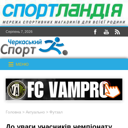
Серпень 7, 2026
МЕНЮ
Головна
>
Актуально
>
Футзал
До уваги учасників чемпіонату