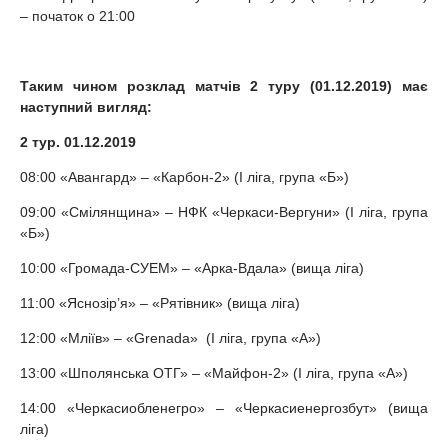
– початок о 21:00
Таким чином розклад матчів 2 туру (01.12.2019) має
наступний вигляд:
2 тур. 01.12.2019
08:00 «Авангард» – «Карбон-2» (I ліга, група «Б»)
09:00 «Смілянщина» – НФК «Черкаси-Вергуни» (I ліга, група
«Б»)
10:00 «Громада-СУЕМ» – «Арка-Вдала» (вища ліга)
11:00 «Яснозір’я» – «Рятівник» (вища ліга)
12:00 «Мліїв» – «Grenada» (I ліга, група «А»)
13:00 «Шполянська ОТГ» – «Майфон-2» (I ліга, група «А»)
14:00 «Черкасиобленегро» – «Черкасиенергозбут» (вища
ліга)