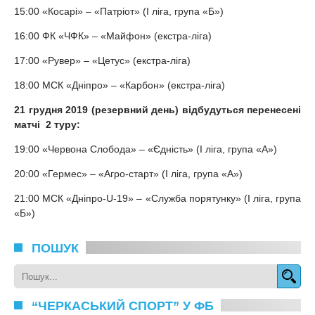
15:00 «Косарі» – «Патріот» (I ліга, група «Б»)
16:00 ФК «ЧФК» – «Майфон» (екстра-ліга)
17:00 «Рувер» – «Цетус» (екстра-ліга)
18:00 МСК «Дніпро» – «Карбон» (екстра-ліга)
21 грудня 2019 (резервний день) відбудуться перенесені
матчі 2 туру:
19:00 «Червона Слобода» – «Єдність» (I ліга, група «А»)
20:00 «Гермес» – «Агро-старт» (I ліга, група «А»)
21:00 МСК «Дніпро-U-19» – «Служба порятунку» (I ліга, група
«Б»)
ПОШУК
“ЧЕРКАСЬКИЙ СПОРТ” У ФБ