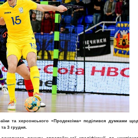
країни та херсонського «Продексіма» поділився думками що
 та 3 грудня.