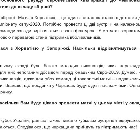
сновного раунду європейської кваліфікації до чемпіона
тися до складу збірної?
ірної. Матчі з Хорватією – це один з останніх етапів підготовки 
мпіонату світу-2020. Потрібно провести ці дві зустрічі на належно
 команди завжди вирізняються своєю фактурою. У матчах з хорвата
овою перевагою стане підтримка вболівальників.
ася з Хорватією у Запоріжжі. Наскільки відрізнятимуться 
ньому складі було багато молодих виконавців, яких перегляд
и для них непоганим досвідом перед юнацьким Євро-2019. Думаю, 
иконавців, адже для обох команд ці товариські матчі – надважлив
чей. Вважаю, що поєдинки у Черкасах будуть для нас важчими. Одна
рнику.
аскільки Вам буде цікаво провести матчі у цьому місті у скла
кубок України, раніше також чимало кубкових зустрічей відбувало
обаються. Сподіваюся, що черкащани прийдуть та підтримають нас!