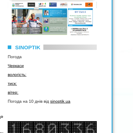
SINOPTIK
Погода
Черкаси
вологість:
тиск:
вітер:
Погода на 10 днів від
sinoptik.ua
до