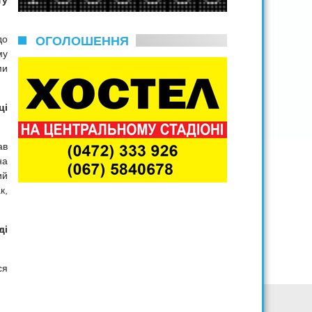
ту
до
ОГОЛОШЕННЯ
му
ми
ці
ав
на
ий
к,
ді
ся