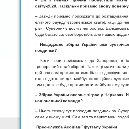
– Ви з певних причин пропустили матчі о
світу-2020. Наскільки приємно знову поверну
– Завжди приємно приїжджати до розташування зб
елітного раунду європейської кваліфікації до че
рівні. Суперник є досить непростим. Балканські
буде багато силової боротьби, але нашою додатк
– Нещодавно збірна України вже зустрічал
поєдинки?
– Коли вони приїжджали до Запоріжжя, в їх
тренерський штаб збірної. Також ці матчі стал
цей раз нам протистоятиме більше досвідчених в
етап підготовки для майбутніх офіційних зустрі
тим цікавіше буде протистояти майбутньому супе
– Збірна України вперше зіграє у Черкасах. Н
національної команди?
– Цього сезону тут проходив поэдинок за Супер
саме у цьому місті. Сам зал та паркет мені под
Прес-служба Асоціації футзалу України