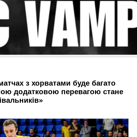
матчах з хорватами буде багато
шою додатковою перевагою стане
івальників»