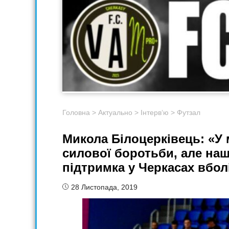
Головна
>
Актуально
>
Інтерв‘ю
>
Футзал
Микола Білоцерківець: «У 
силової боротьби, але на
підтримка у Черкасах вбол
28 Листопада, 2019