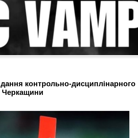
асідання контрольно-дисциплінарного
у Черкащини