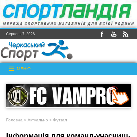
Серпень 7, 2026
МЕНЮ
Головна
>
Актуально
>
Футзал
Інформація для команд-учасниць