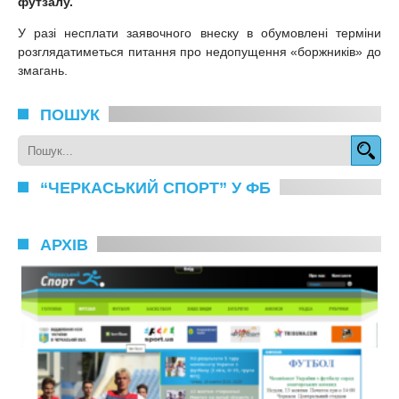
футзалу.
У разі несплати заявочного внеску в обумовлені терміни
розглядатиметься питання про недопущення «боржників» до
змагань.
ПОШУК
“ЧЕРКАСЬКИЙ СПОРТ” У ФБ
АРХІВ