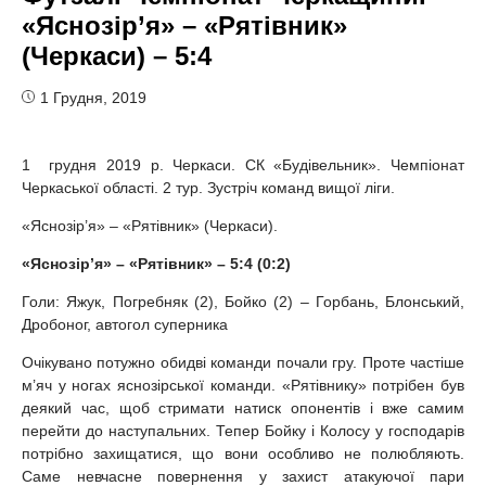
«Яснозір’я» – «Рятівник»
(Черкаси) – 5:4
1 Грудня, 2019
1 грудня 2019 р. Черкаси. СК «Будівельник». Чемпіонат
Черкаської області. 2 тур. Зустріч команд вищої ліги.
«Яснозір’я» – «Рятівник» (Черкаси).
«Яснозір’я» – «Рятівник» – 5:4 (0:2)
Голи: Яжук, Погребняк (2), Бойко (2) – Горбань, Блонський,
Дробоног, автогол суперника
Очікувано потужно обидві команди почали гру. Проте частіше
м’яч у ногах яснозірської команди. «Рятівнику» потрібен був
деякий час, щоб стримати натиск опонентів і вже самим
перейти до наступальних. Тепер Бойку і Колосу у господарів
потрібно захищатися, що вони особливо не полюбляють.
Саме невчасне повернення у захист атакуючої пари