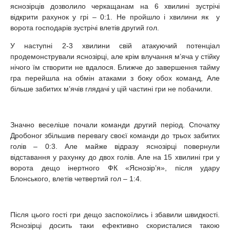
яснозірців дозволило черкащанам на 6 хвилині зустрічі
відкрити рахунок у грі – 0:1. Не пройшло і хвилини як у
ворота господарів зустрічі влетів другий гол.
У наступні 2-3 хвилини свій атакуючий потенціал
продемонстрували яснозірці, але крім влучання м’яча у стійку
нічого їм створити не вдалося. Ближче до завершення тайму
гра перейшла на обмін атаками з боку обох команд, Але
більше забитих м’ячів глядачі у цій частині гри не побачили.
Значно веселіше почали команди другий період. Спочатку
Дробоног збільшив перевагу своєї команди до трьох забитих
голів – 0:3. Але майже відразу яснозірці повернули
відставання у рахунку до двох голів. Але на 15 хвилині гри у
ворота дещо інертного ФК «Яснозір’я», після удару
Блонського, влетів четвертий гол – 1:4.
Після цього гості гри дещо заспокоїлись і збавили швидкості.
Яснозірці досить таки ефективно скористалися такою