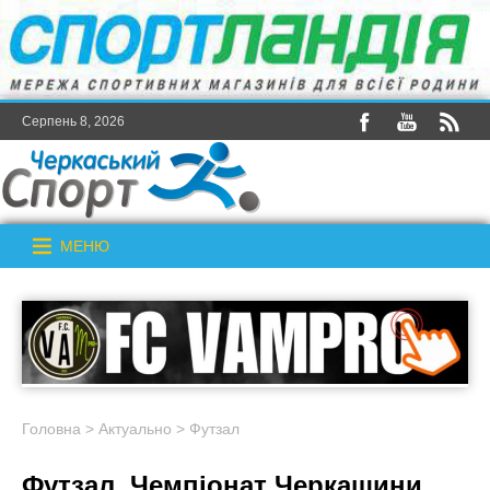
Серпень 8, 2026
МЕНЮ
Головна
>
Актуально
>
Футзал
Футзал. Чемпіонат Черкащини.