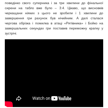
поведінко свого суперника і за три хвилини до фінальної
сирени на табло вже було – 3:4. Цікаво, що висновків
черкащани ніяких з цього не зробили і 1 хвилини до
завершення гри рахунок був нічийним. А далі сталася
чергова обрізка і помилка в атаці «Рятівника» і Бойко на
завершальних секундах гри поставив переможну крапку у
зустрічі.