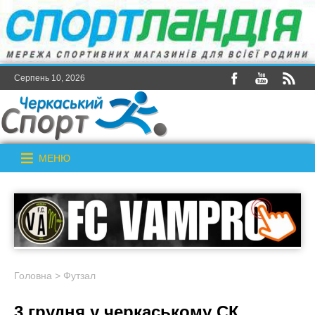
Серпень 10, 2026
МЕНЮ
Головна
>
Футзал
3 грудня у черкаському СК