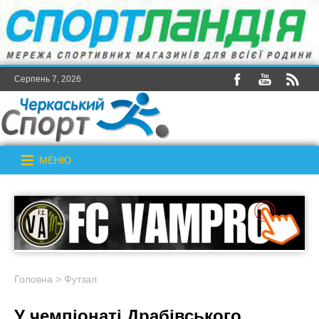
Серпень 7, 2026
МЕНЮ
Головна
>
Футзал
У чемпіонаті Драбівського