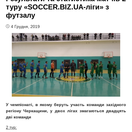
туру «SOCCER.BIZ.UA-ліги» з
футзалу
4 Грудня, 2019
У чемпіонаті, в якому беруть участь команди західного
регіону Черкащини, у двох лігах змагаються двадцять
дві команди
2
тур: