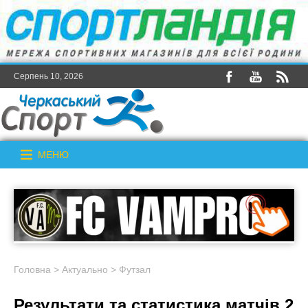
Серпень 10, 2026
МЕНЮ
Головна
>
Актуально
>
Футзал
Результати та статистика матчів 2