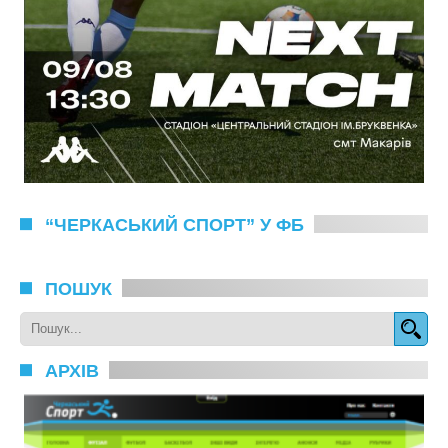
“ЧЕРКАСЬКИЙ СПОРТ” У ФБ
ПОШУК
АРХІВ