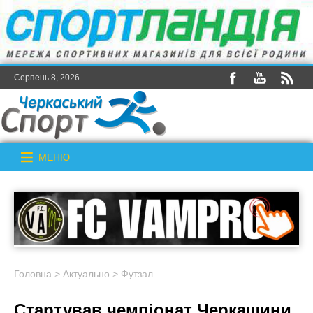
Серпень 8, 2026
МЕНЮ
Головна
>
Актуально
>
Футзал
Стартував чемпіонат Черкащини