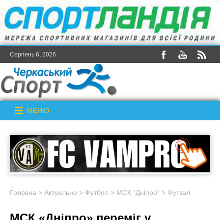
Серпень 6, 2026
МЕНЮ
Головна
>
Актуально
>
Футбол
>
МСК "Дніпро"
>
Футзал
МСК «Дніпро» переміг у