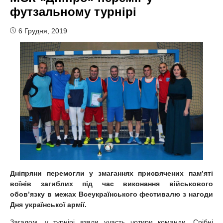
футзальному турнірі
6 Грудня, 2019
Дніпряни перемогли у змаганнях присвячених пам’яті
воїнів загиблих під час виконання військового
обов’язку в межах Всеукраїнського фестивалю з нагоди
Дня української армії.
Загалом, у турнірі взяли участь чотири команди. Срібні