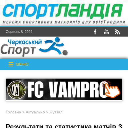
Серпень 8, 2026
МЕНЮ
Головна
>
Актуально
>
Футзал
Результати та статистика матчів 3