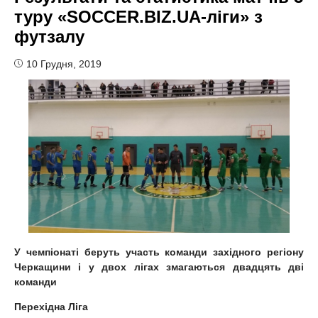
туру «SOCCER.BIZ.UA-ліги» з
футзалу
10 Грудня, 2019
У чемпіонаті
беруть участь команди західного регіону
Черкащини
і
у двох лігах змагаються двадцять дві
команди
Перехідна Ліга