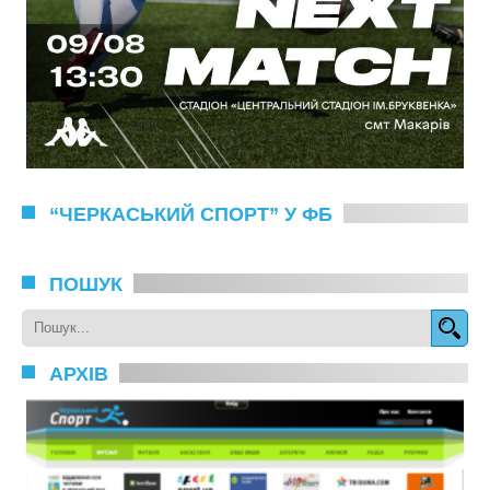
“ЧЕРКАСЬКИЙ СПОРТ” У ФБ
ПОШУК
АРХІВ