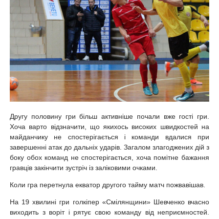
Другу половину гри більш активніше почали вже гості гри.
Хоча варто відзначити, що якихось високих швидкостей на
майданчику не спостерігається і команди вдалися при
завершенні атак до дальніх ударів. Загалом злагоджених дій з
боку обох команд не спостерігається, хоча помітне бажання
гравців закінчити зустріч із заліковими очками.
Коли гра перетнула екватор другого тайму матч пожвавішав.
На 19 хвилині гри голкіпер «Смілянщини» Шевченко вчасно
виходить з воріт і рятує свою команду від неприємностей.