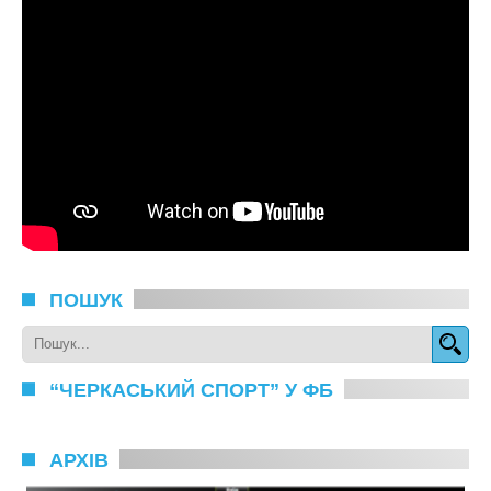
ПОШУК
“ЧЕРКАСЬКИЙ СПОРТ” У ФБ
АРХІВ