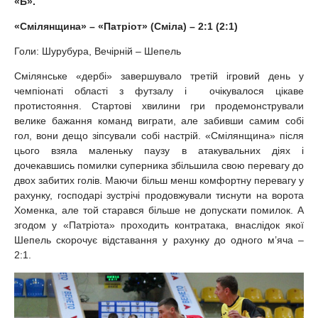
«Б».
«Смілянщина» –
«Патріот» (Сміла) – 2:1 (2:1)
Голи: Шурубура, Вечірній – Шепель
Смілянське «дербі» завершувало третій ігровий день у
чемпіонаті області з футзалу і очікувалося цікаве
протистояння. Стартові хвилини гри продемонстрували
велике бажання команд виграти, але забивши самим собі
гол, вони дещо зіпсували собі настрій. «Смілянщина» після
цього взяла маленьку паузу в атакувальних діях і
дочекавшись помилки суперника збільшила свою перевагу до
двох забитих голів. Маючи більш менш комфортну перевагу у
рахунку, господарі зустрічі продовжували тиснути на ворота
Хоменка, але той старався більше не допускати помилок. А
згодом у «Патріота» проходить контратака, внаслідок якої
Шепель скорочує відставання у рахунку до одного м’яча –
2:1.