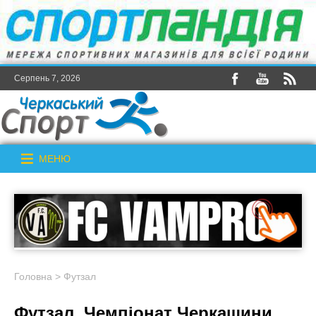
Серпень 7, 2026
МЕНЮ
Головна
>
Футзал
Футзал. Чемпіонат Черкащини.