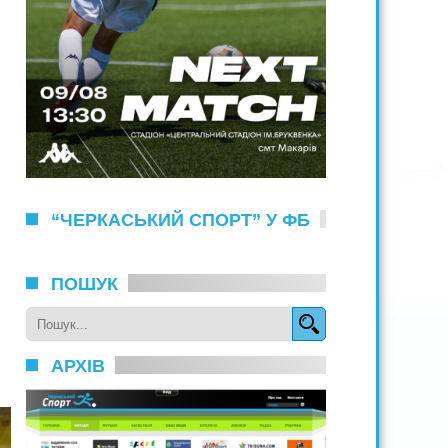
“ЧЕРКАСЬКИЙ СПОРТ” У ФБ
ПОШУК
АРХІВ