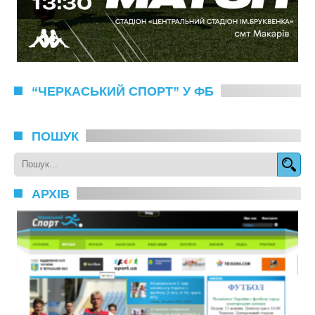
“ЧЕРКАСЬКИЙ СПОРТ” У ФБ
ПОШУК
АРХІВ