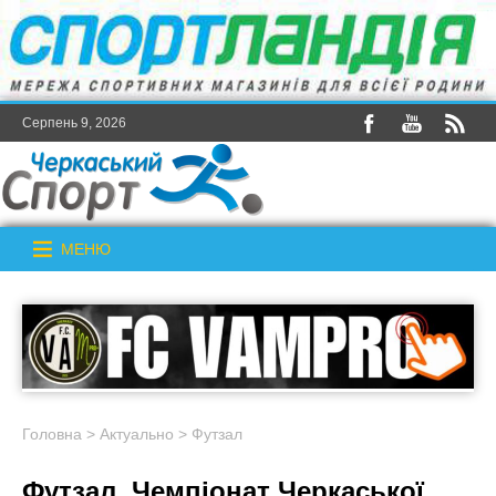
Серпень 9, 2026
МЕНЮ
Головна
>
Актуально
>
Футзал
Футзал. Чемпіонат Черкаської